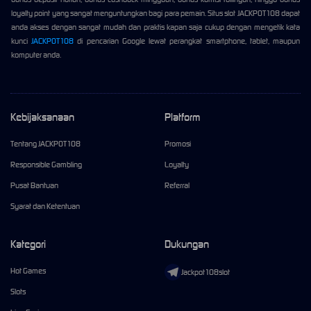
loyalty point yang sangat menguntungkan bagi para pemain. Situs slot JACKPOT108 dapat
anda akses dengan sangat mudah dan praktis kapan saja cukup dengan mengetik kata
kunci
JACKPOT108
di pencarian Google lewat perangkat smartphone, tablet, maupun
komputer anda.
Kebijaksanaan
Platform
Tentang JACKPOT108
Promosi
Responsible Gambling
Loyalty
Pusat Bantuan
Referral
Syarat dan Ketentuan
Kategori
Dukungan
Hot Games
Jackpot108slot
Slots