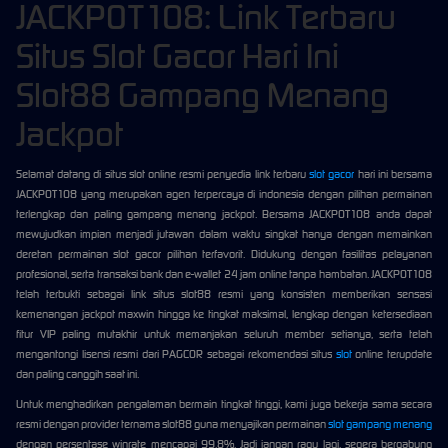
JACKPOT108: Link Terbaru
Situs Slot Gacor Hari Ini
Slot88 Gampang Menang
Jackpot
Selamat datang di situs slot online resmi penyedia link terbaru
slot gacor
hari ini bersama
JACKPOT108 yang merupakan agen terpercaya di indonesia dengan pilihan permainan
terlengkap dan paling gampang menang jackpot. Bersama JACKPOT108 anda dapat
mewujudkan impian menjadi jutawan dalam waktu singkat hanya dengan memainkan
deretan permainan slot gacor pilihan terfavorit. Didukung dengan fasilitas pelayanan
profesional, serta transaksi bank dan e-wallet 24 jam online tanpa hambatan. JACKPOT108
telah terbukti sebagai link situs slot88 resmi yang konsisten memberikan sensasi
kemenangan jackpot maxwin hingga ke tingkat maksimal, lengkap dengan ketersediaan
fitur VIP paling mutakhir untuk memanjakan seluruh member setianya, serta telah
mengantongi lisensi resmi dari PAGCOR sebagai rekomendasi situs
slot
online terupdate
dan paling canggih saat ini.
Untuk menghadirkan pengalaman bermain tingkat tinggi, kami juga bekerja sama secara
resmi dengan provider ternama slot88 guna menyajikan permainan
slot gampang menang
dengan persentase winrate mencapai 99.8%. Jadi jangan ragu lagi, segera bergabung