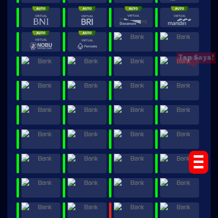
Tap Saya!