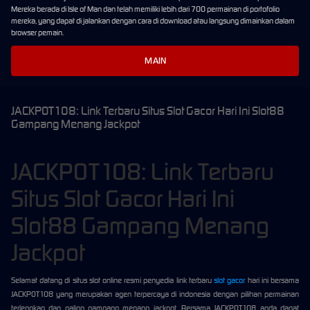
Mereka berada di Isle of Man dan telah memiliki lebih dari 700 permainan di portofolio
mereka, yang dapat di jalankan dengan cara di download atau langsung dimainkan dalam
browser pemain.
MAIN
JACKPOT108: Link Terbaru Situs Slot Gacor Hari Ini Slot88
Gampang Menang Jackpot
JACKPOT108: Link Terbaru
Situs Slot Gacor Hari Ini
Slot88 Gampang Menang
Jackpot
Selamat datang di situs slot online resmi penyedia link terbaru
slot gacor
hari ini bersama
JACKPOT108 yang merupakan agen terpercaya di indonesia dengan pilihan permainan
terlengkap dan paling gampang menang jackpot. Bersama JACKPOT108 anda dapat