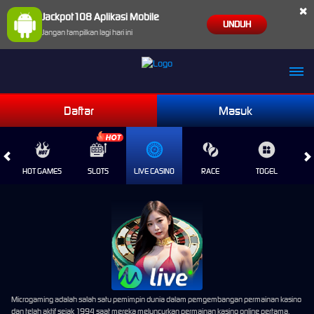
×
Jackpot108 Aplikasi Mobile
UNDUH
Jangan tampilkan lagi hari ini
Daftar
Masuk
HOT GAMES
SLOTS
LIVE CASINO
RACE
TOGEL
OL
Microgaming adalah salah satu pemimpin dunia dalam pemgembangan permainan kasino
dan telah aktif sejak 1994 saat mereka meluncurkan permainan kasino online pertama.