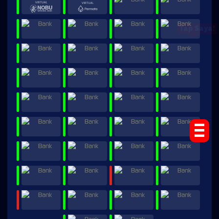
Tap Saya!