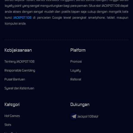
loyalty point yang sangat menguntungkan bagi para pemain. Situs slot JACKPOT108 dapat
anda akses dengan sangat mudah dan praktis kapan saja cukup dengan mengetik kata
kunci
JACKPOT108
di pencarian Google lewat perangkat smartphone, tablet, maupun
komputer anda.
Kebijaksanaan
Platform
Tentang JACKPOT108
Promosi
Responsible Gambling
Loyalty
Pusat Bantuan
Referral
Syarat dan Ketentuan
Kategori
Dukungan
Hot Games
Jackpot108slot
Slots