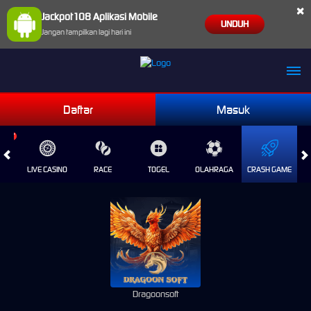
×
Jackpot108 Aplikasi Mobile
UNDUH
Jangan tampilkan lagi hari ini
Daftar
Masuk
S
LIVE CASINO
RACE
TOGEL
OLAHRAGA
CRASH GAME
Dragoonsoft