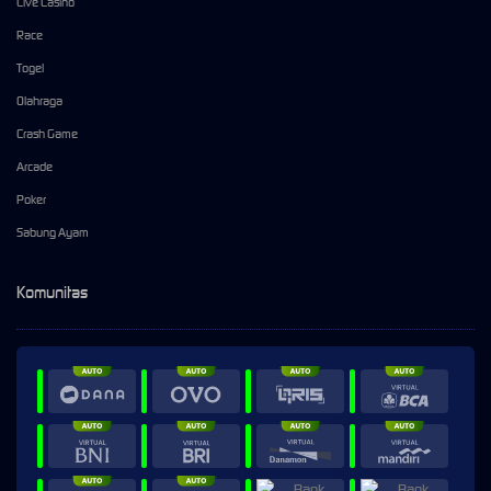
Live Casino
Race
Togel
Olahraga
Crash Game
Arcade
Poker
Sabung Ayam
Komunitas