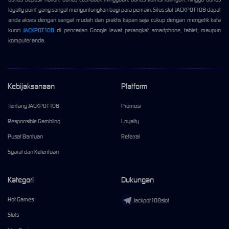
loyalty point yang sangat menguntungkan bagi para pemain. Situs slot JACKPOT108 dapat
anda akses dengan sangat mudah dan praktis kapan saja cukup dengan mengetik kata
kunci
JACKPOT108
di pencarian Google lewat perangkat smartphone, tablet, maupun
komputer anda.
Kebijaksanaan
Platform
Tentang JACKPOT108
Promosi
Responsible Gambling
Loyalty
Pusat Bantuan
Referral
Syarat dan Ketentuan
Kategori
Dukungan
Hot Games
Jackpot108slot
Slots