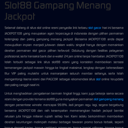
Slot88 Gampang Menang
Jackpot
Selamat datang di situs slot online resmi penyedia link terbaru
slot gacor
hari ini bersama
JACKPOT108 yang merupakan agen terpercaya di indonesia dengan pilihan permainan
terlengkap dan paling gampang menang jackpot. Bersama JACKPOT108 anda dapat
mewujudkan impian menjadi jutawan dalam waktu singkat hanya dengan memainkan
deretan permainan slot gacor pilihan terfavorit. Didukung dengan fasilitas pelayanan
profesional, serta transaksi bank dan e-wallet 24 jam online tanpa hambatan. JACKPOT108
telah terbukti sebagai link situs slot88 resmi yang konsisten memberikan sensasi
kemenangan jackpot maxwin hingga ke tingkat maksimal, lengkap dengan ketersediaan
fitur VIP paling mutakhir untuk memanjakan seluruh member setianya, serta telah
mengantongi lisensi resmi dari PAGCOR sebagai rekomendasi situs
slot
online terupdate
dan paling canggih saat ini.
Untuk menghadirkan pengalaman bermain tingkat tinggi, kami juga bekerja sama secara
resmi dengan provider ternama slot88 guna menyajikan permainan
slot gampang menang
dengan persentase winrate mencapai 99.8%. Jadi jangan ragu lagi, segera bergabung
bersama JACKPOT108 dan raih kesempatan memenangkan hadiah jackpot bernilai
ratusan juta hingga miliaran rupiah setiap hari. Kami selalu berkomitmen memberikan
deretan keuntungan melimpah melalui berbagai tawaran promo bonus terbaik, seperti
bonus deposit harian, bonus cashback mingguan, bonus komisi rollingan, hingga bonus