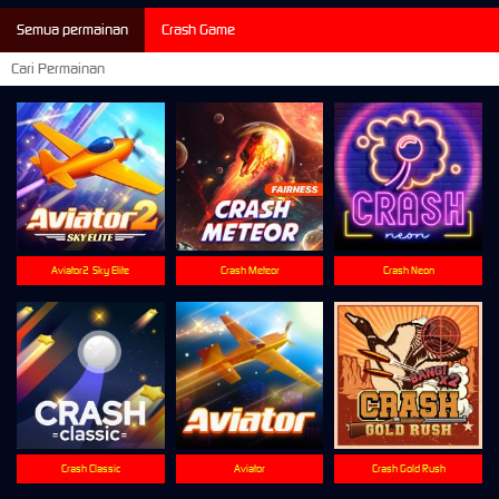
Semua permainan
Crash Game
Aviator2-Sky Elite
Crash Meteor
Crash Neon
Crash Classic
Aviator
Crash Gold Rush