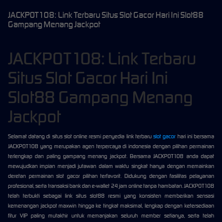
JACKPOT108: Link Terbaru Situs Slot Gacor Hari Ini Slot88
Gampang Menang Jackpot
JACKPOT108: Link Terbaru
Situs Slot Gacor Hari Ini
Slot88 Gampang Menang
Jackpot
Selamat datang di situs slot online resmi penyedia link terbaru
slot gacor
hari ini bersama
JACKPOT108 yang merupakan agen terpercaya di indonesia dengan pilihan permainan
terlengkap dan paling gampang menang jackpot. Bersama JACKPOT108 anda dapat
mewujudkan impian menjadi jutawan dalam waktu singkat hanya dengan memainkan
deretan permainan slot gacor pilihan terfavorit. Didukung dengan fasilitas pelayanan
profesional, serta transaksi bank dan e-wallet 24 jam online tanpa hambatan. JACKPOT108
telah terbukti sebagai link situs slot88 resmi yang konsisten memberikan sensasi
kemenangan jackpot maxwin hingga ke tingkat maksimal, lengkap dengan ketersediaan
fitur VIP paling mutakhir untuk memanjakan seluruh member setianya, serta telah