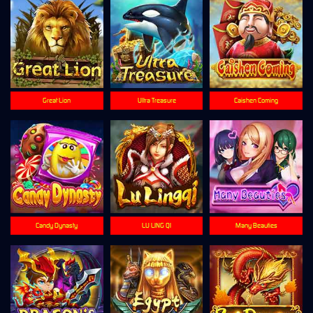
Great Lion
Ultra Treasure
Caishen Coming
Candy Dynasty
LU LING QI
Many Beauties