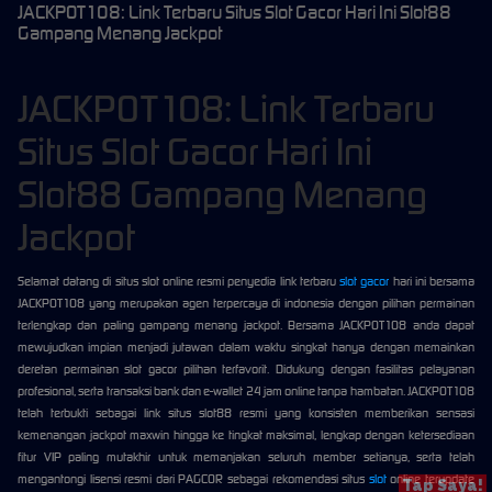
JACKPOT108: Link Terbaru Situs Slot Gacor Hari Ini Slot88
Gampang Menang Jackpot
JACKPOT108: Link Terbaru
Situs Slot Gacor Hari Ini
Slot88 Gampang Menang
Jackpot
Selamat datang di situs slot online resmi penyedia link terbaru
slot gacor
hari ini bersama
JACKPOT108 yang merupakan agen terpercaya di indonesia dengan pilihan permainan
terlengkap dan paling gampang menang jackpot. Bersama JACKPOT108 anda dapat
mewujudkan impian menjadi jutawan dalam waktu singkat hanya dengan memainkan
deretan permainan slot gacor pilihan terfavorit. Didukung dengan fasilitas pelayanan
profesional, serta transaksi bank dan e-wallet 24 jam online tanpa hambatan. JACKPOT108
telah terbukti sebagai link situs slot88 resmi yang konsisten memberikan sensasi
kemenangan jackpot maxwin hingga ke tingkat maksimal, lengkap dengan ketersediaan
fitur VIP paling mutakhir untuk memanjakan seluruh member setianya, serta telah
mengantongi lisensi resmi dari PAGCOR sebagai rekomendasi situs
slot
online terupdate
Tap Saya!