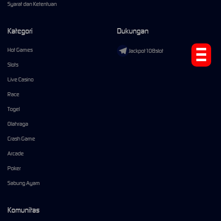
Syarat dan Ketentuan
Kategori
Dukungan
Hot Games
Jackpot108slot
Slots
Live Casino
Race
Togel
Olahraga
Crash Game
Arcade
Poker
Sabung Ayam
Komunitas