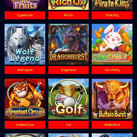
Crystal Fruits
Rich Ox
Pirate King
Wolf Legend
Dragonburst
Farm Family
Greatest Circus
Golf
Buffalo Burst