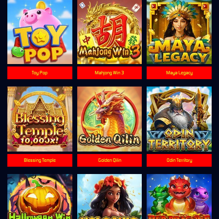
Toy Pop
Mahjong Win 3
Maya Legacy
Blessing Temple
Golden Qilin
Odin Territory