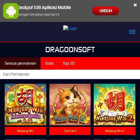
×
Jackpot108 Aplikasi Mobile
UNDUH
Jangan tampilkan lagi hari ini
DRAGOONSOFT
Semua permainan
Slots
Top 20
Mahjong Win
Coin Cat 2
Mahjong Win 2