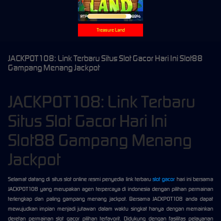
RTP
88%
Treasure Land
JACKPOT108: Link Terbaru Situs Slot Gacor Hari Ini Slot88
Gampang Menang Jackpot
JACKPOT108: Link Terbaru
Situs Slot Gacor Hari Ini
Slot88 Gampang Menang
Jackpot
Selamat datang di situs slot online resmi penyedia link terbaru
slot gacor
hari ini bersama
JACKPOT108 yang merupakan agen terpercaya di indonesia dengan pilihan permainan
terlengkap dan paling gampang menang jackpot. Bersama JACKPOT108 anda dapat
mewujudkan impian menjadi jutawan dalam waktu singkat hanya dengan memainkan
deretan permainan slot gacor pilihan terfavorit. Didukung dengan fasilitas pelayanan