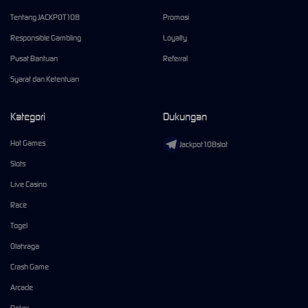
Tentang JACKPOT108
Promosi
Responsible Gambling
Loyalty
Pusat Bantuan
Referral
Syarat dan Ketentuan
Kategori
Dukungan
Hot Games
Jackpot108slot
Slots
Live Casino
Race
Togel
Olahraga
Crash Game
Arcade