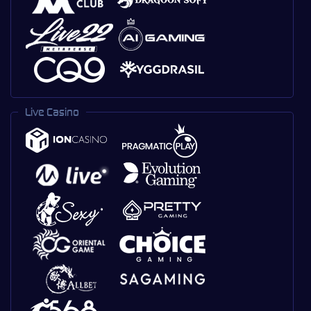
Live Casino