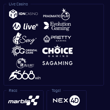
Live Casino
Race
Togel