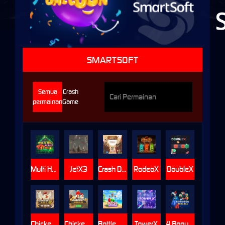
SMARTSOFT
Semua
Crash
permainan
Game
Multi Hot Wheel
JetX3
Crash Duel X
RodeoX
DoubleX
ChickenWays
Chicken Highway
Bottle Mania
TowerX
4 Bonuses Bonanza