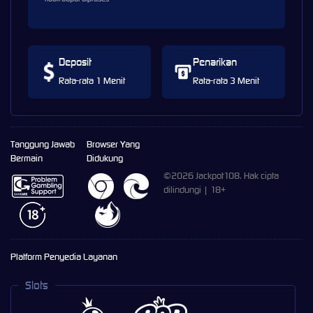
Deposit
Penarikan
Rata-rata 1 Menit
Rata-rata 3 Menit
Tanggung Jawab
Browser Yang
Bermain
Didukung
©2026 Jackpot108. Hak cipta
dilindungi | 18+
Platform Penyedia Layanan
Slots