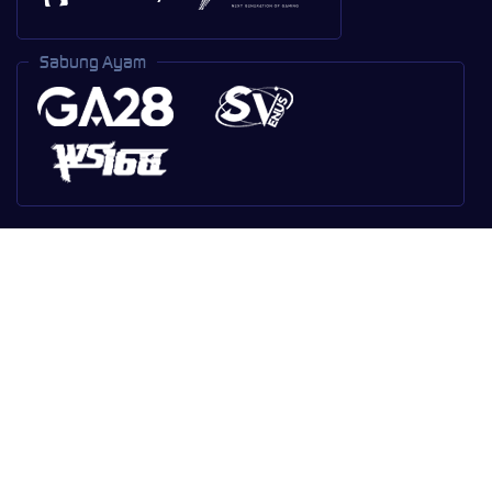
Sabung Ayam