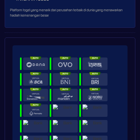
Platform togel yang menarik dari perusahan terbaik di dunia yang menawarkan
hadiah kemenangan besar