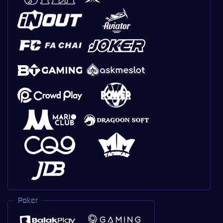
Poker