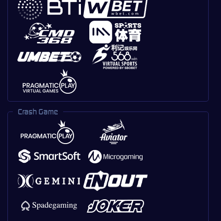
Crash Game