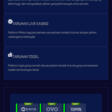
lebih tinggi, dan menyediakan pilihan yang lebih banyak untuk pemain.
TARUHAN LIVE KASINO
Platform Pilihan bagi perusahaan-perusahaan terbaik di dunia, dengan pilihan
variasi game terbanyak
TARUHAN TOGEL
Platform togel yang menarik dari perusahan terbaik di dunia yang menawarkan
hadiah kemenangan besar