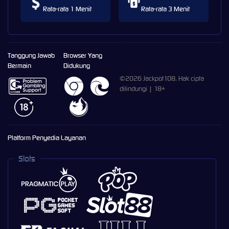
Rata-rata 1 Menit
Rata-rata 3 Menit
Tanggung Jawab
Browser Yang
Bermain
Didukung
©2026 Jackpot108. Hak cipta
dilindungi | 18+
Platform Penyedia Layanan
Slots