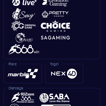
Race
Togel
Olahraga