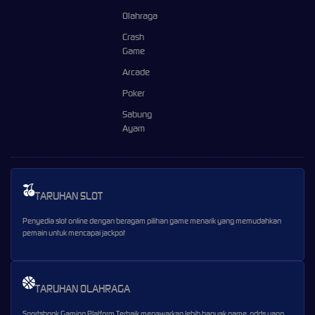
Olahraga
Crash
Game
Arcade
Poker
Sabung
Ayam
TARUHAN SLOT
Penyedia slot online dengan beragam pilihan game menarik yang memudahkan
pemain untuk mencapai jackpot
TARUHAN OLAHRAGA
Sportsbook Gaming Platform Terbaik menawarkan lebih banyak game, odds yang