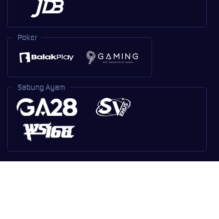
Poker
Sabung Ayam