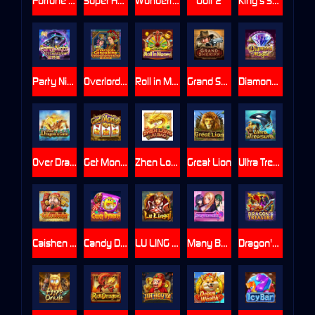
Fortune Twins
Super Hoo Hey How
Wonderful Christmas
Golf 2
King's Sword
Party Night
Overlord & Concubine
Roll in Money
Grand Sheriff
Diamond Mogul
Over Dragon's Gate
Get Money
Zhen Long Ju Bao
Great Lion
Ultra Treasure
Caishen Coming
Candy Dynasty
LU LING QI
Many Beauties
Dragon's Treasure