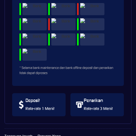
* Selama bank maintenance dan bank offline deposit dan penarikan
tidak dapat diproses
Deposit
Penarikan
Rata-rata 1 Menit
Rata-rata 3 Menit