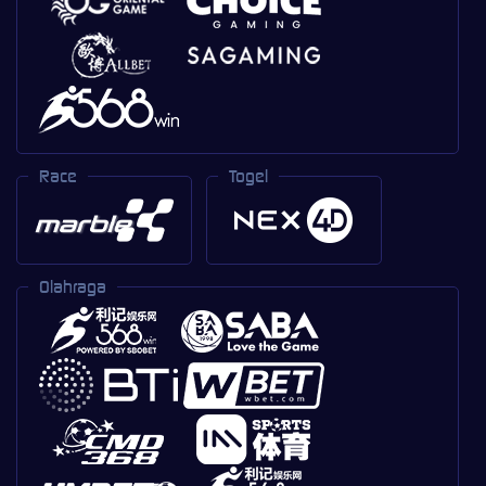
Race
Togel
Olahraga