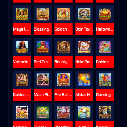
Maya Legacy
Blessing Temple
Golden Qilin
Odin Territory
Halloween Win
Volcanic Legend
Red Dragon’s Treasure
Bounty Clash
Neko Treasures
Golden Snake
Golden Duel
Much Richer
Fire Ball Blaze Phoenix
Midas Hand
Dancing Samba