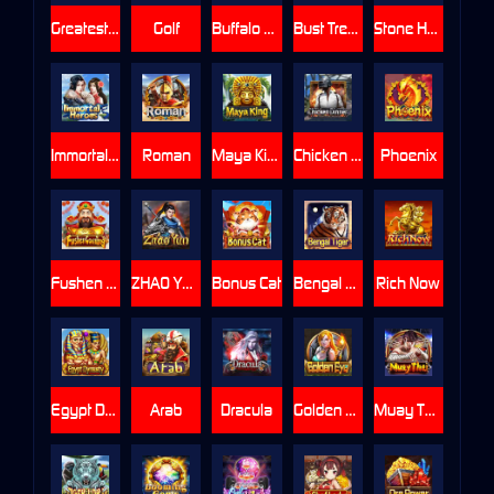
Greatest Circus
Golf
Buffalo Burst
Bust Treasury
Stone Hominid
Immortal Heroes
Roman
Maya King
Chicken Dinner
Phoenix
Fushen Coming
ZHAO YUN
Bonus Cat
Bengal Tiger
Rich Now
Egypt Dynasty
Arab
Dracula
Golden Eye
Muay Thai