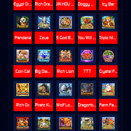
Egypt Oracle
Rich Dragon
JIN HOU YE
Doggy Wealth
Icy Bar
Pandaria
Zeus
5 God Beast
You Will Win
Triple Monkey
Coin Cat
Big Diamond
Rich Lion
777
Crystal Fruits
Rich Ox
Pirate King
Wolf Legend
Dragonburst
Farm Family