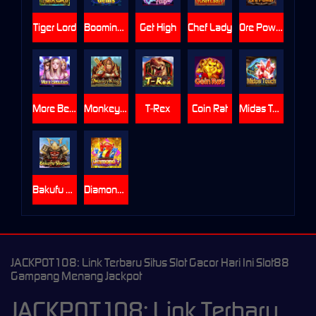
Tiger Lord
Booming Gems
Get High
Chef Lady
Ore Power
More Beauties
Monkey King
T-Rex
Coin Rat
Midas Touch
Bakufu Shogun
Diamond 7
JACKPOT108: Link Terbaru Situs Slot Gacor Hari Ini Slot88
Gampang Menang Jackpot
JACKPOT108: Link Terbaru