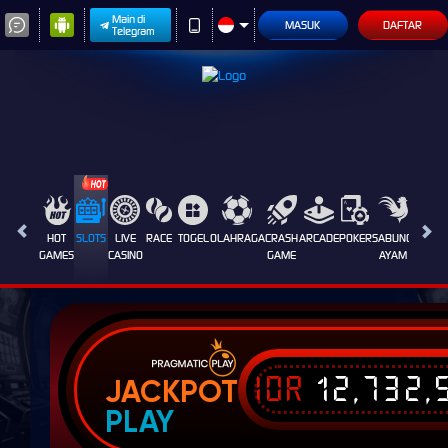
Main di
MASUK
DAFTAR
Telegram
HOT
SLOTS
LIVE
RACE
TOGEL
OLAHRAGA
CRASH
ARCADE
POKER
SABUNG
PROMO
GAMES
CASINO
GAME
AYAM
IDR
12,732,
JACKPOT
PLAY