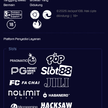
Tanggung Jawab
Browser Yang
Bermain
Didukung
©2026 Jackpot108. Hak cipta
dilindungi | 18+
Platform Penyedia Layanan
Slots