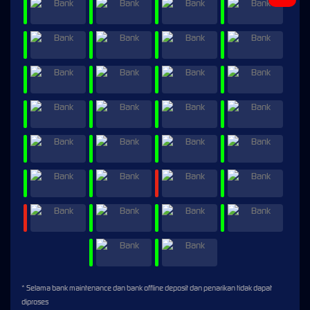
* Selama bank maintenance dan bank offline deposit dan penarikan tidak dapat
diproses