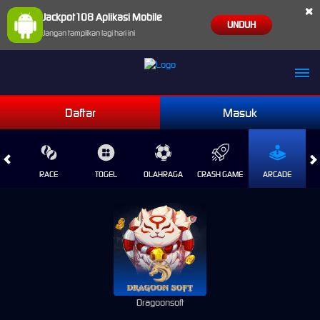
×
Jackpot108 Aplikasi Mobile
UNDUH
Jangan tampilkan lagi hari ini
Daftar
Masuk
SINO
RACE
TOGEL
OLAHRAGA
CRASH GAME
ARCADE
Dragoonsoft