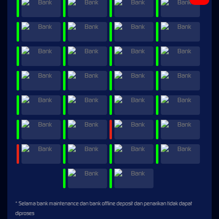
* Selama bank maintenance dan bank offline deposit dan penarikan tidak dapat
diproses