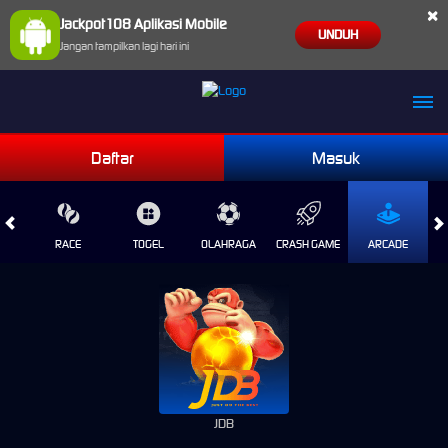
×
Jackpot108 Aplikasi Mobile
UNDUH
Jangan tampilkan lagi hari ini
Daftar
Masuk
SINO
RACE
TOGEL
OLAHRAGA
CRASH GAME
ARCADE
JDB