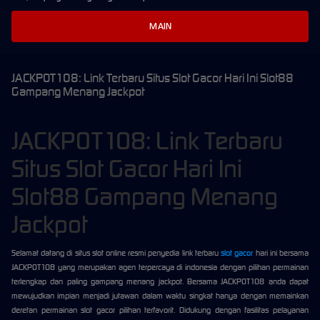
MAIN
JACKPOT108: Link Terbaru Situs Slot Gacor Hari Ini Slot88
Gampang Menang Jackpot
JACKPOT108: Link Terbaru
Situs Slot Gacor Hari Ini
Slot88 Gampang Menang
Jackpot
Selamat datang di situs slot online resmi penyedia link terbaru
slot gacor
hari ini bersama
JACKPOT108 yang merupakan agen terpercaya di indonesia dengan pilihan permainan
terlengkap dan paling gampang menang jackpot. Bersama JACKPOT108 anda dapat
mewujudkan impian menjadi jutawan dalam waktu singkat hanya dengan memainkan
deretan permainan slot gacor pilihan terfavorit. Didukung dengan fasilitas pelayanan