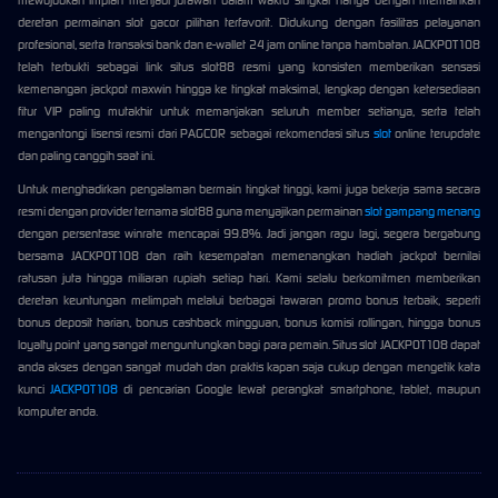
mewujudkan impian menjadi jutawan dalam waktu singkat hanya dengan memainkan
deretan permainan slot gacor pilihan terfavorit. Didukung dengan fasilitas pelayanan
profesional, serta transaksi bank dan e-wallet 24 jam online tanpa hambatan. JACKPOT108
telah terbukti sebagai link situs slot88 resmi yang konsisten memberikan sensasi
kemenangan jackpot maxwin hingga ke tingkat maksimal, lengkap dengan ketersediaan
fitur VIP paling mutakhir untuk memanjakan seluruh member setianya, serta telah
mengantongi lisensi resmi dari PAGCOR sebagai rekomendasi situs
slot
online terupdate
dan paling canggih saat ini.
Untuk menghadirkan pengalaman bermain tingkat tinggi, kami juga bekerja sama secara
resmi dengan provider ternama slot88 guna menyajikan permainan
slot gampang menang
dengan persentase winrate mencapai 99.8%. Jadi jangan ragu lagi, segera bergabung
bersama JACKPOT108 dan raih kesempatan memenangkan hadiah jackpot bernilai
ratusan juta hingga miliaran rupiah setiap hari. Kami selalu berkomitmen memberikan
deretan keuntungan melimpah melalui berbagai tawaran promo bonus terbaik, seperti
bonus deposit harian, bonus cashback mingguan, bonus komisi rollingan, hingga bonus
loyalty point yang sangat menguntungkan bagi para pemain. Situs slot JACKPOT108 dapat
anda akses dengan sangat mudah dan praktis kapan saja cukup dengan mengetik kata
kunci
JACKPOT108
di pencarian Google lewat perangkat smartphone, tablet, maupun
komputer anda.