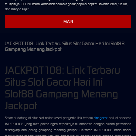
multiplayer. Di ION Casino, Anda bisa bermain game populer seperti Bakarat, Rolet, Sic Bo,
dan Dragon Tiger!
MAIN
JACKPOT108: Link Terbaru Situs Slot Gacor Hari Ini Slot88
Gampang Menang Jackpot
JACKPOT108: Link Terbaru
Situs Slot Gacor Hari Ini
Slot88 Gampang Menang
Jackpot
Selamat datang di situs slot online resmi penyedia link terbaru
slot gacor
hari ini bersama
JACKPOT108 yang merupakan agen terpercaya di indonesia dengan pilihan permainan
terlengkap dan paling gampang menang jackpot. Bersama JACKPOT108 anda dapat