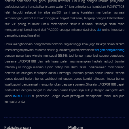
deretan permainan slot gacor pilihan terfavorit. Didukung dengan fasilitas pelayanan
profesional, serta transaksi bank dan e-wallet 24 jam online tanpa hambatan. JACKPOT108
telah terbukti sebagai link situs slot88 resmi yang konsisten memberikan sensasi
kemenangan jackpot maxwin hingga ke tingkat maksimal, lengkap dengan ketersediaan
fitur VIP paling mutakhir untuk memanjakan seluruh member setianya, serta telah
mengantongi lisensi resmi dari PAGCOR sebagai rekomendasi situs
slot
online terupdate
dan paling canggih saat ini.
Untuk menghadirkan pengalaman bermain tingkat tinggi, kami juga bekerja sama secara
resmi dengan provider ternama slot88 guna menyajikan permainan
slot gampang menang
dengan persentase winrate mencapai 99.8%. Jadi jangan ragu lagi, segera bergabung
bersama JACKPOT108 dan raih kesempatan memenangkan hadiah jackpot bernilai
ratusan juta hingga miliaran rupiah setiap hari. Kami selalu berkomitmen memberikan
deretan keuntungan melimpah melalui berbagai tawaran promo bonus terbaik, seperti
bonus deposit harian, bonus cashback mingguan, bonus komisi rollingan, hingga bonus
loyalty point yang sangat menguntungkan bagi para pemain. Situs slot JACKPOT108 dapat
anda akses dengan sangat mudah dan praktis kapan saja cukup dengan mengetik kata
kunci
JACKPOT108
di pencarian Google lewat perangkat smartphone, tablet, maupun
komputer anda.
Kebijaksanaan
Platform