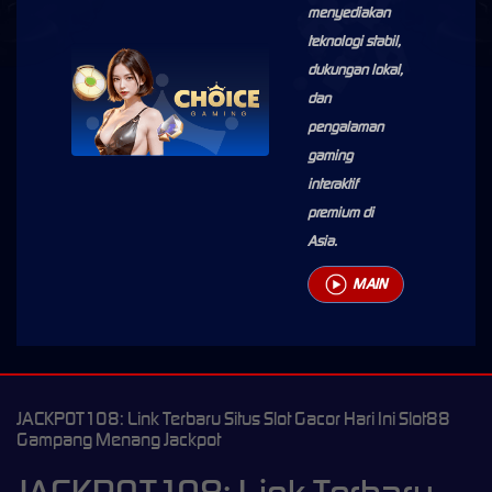
menyediakan
teknologi stabil,
dukungan lokal,
dan
pengalaman
gaming
interaktif
premium di
Asia.
MAIN
JACKPOT108: Link Terbaru Situs Slot Gacor Hari Ini Slot88
Gampang Menang Jackpot