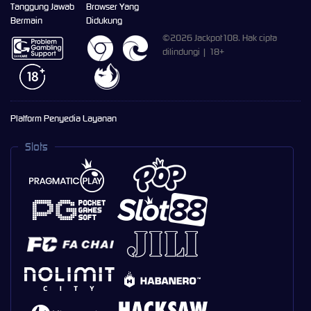
Tanggung Jawab
Browser Yang
Bermain
Didukung
©2026 Jackpot108. Hak cipta
dilindungi | 18+
Platform Penyedia Layanan
Slots