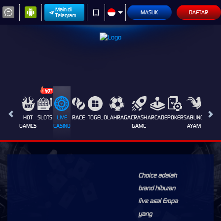
Main di
MASUK
DAFTAR
Telegram
HOT
SLOTS
LIVE
RACE
TOGEL
OLAHRAGA
CRASH
ARCADE
POKER
SABUNG
PROMO
GAMES
CASINO
GAME
AYAM
Choice adalah
brand hiburan
live asal Eropa
yang