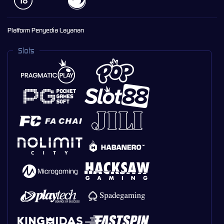
Platform Penyedia Layanan
Slots