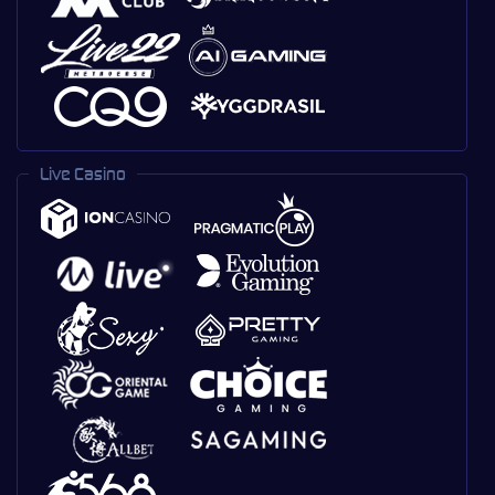
Live Casino