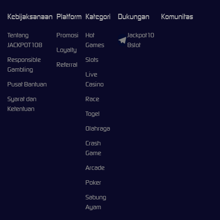
Kebijaksanaan
Platform
Kategori
Dukungan
Komunitas
Tentang
Promosi
Hot
Jackpot10
JACKPOT108
Games
8slot
Loyalty
Responsible
Slots
Referral
Gambling
Live
Pusat Bantuan
Casino
Syarat dan
Race
Ketentuan
Togel
Olahraga
Crash
Game
Arcade
Poker
Sabung
Ayam