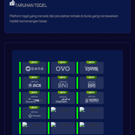
TARUHAN TOGEL
Platform togel yang menarik dari perusahan terbaik di dunia yang menawarkan
hadiah kemenangan besar