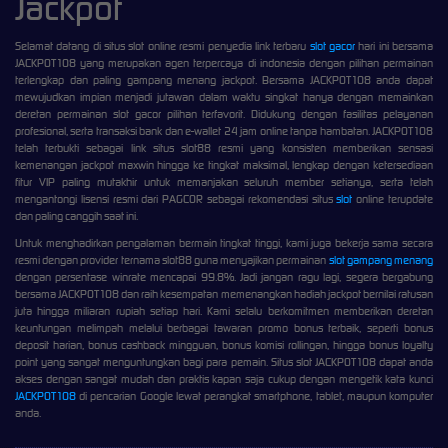
Jackpot
Selamat datang di situs slot online resmi penyedia link terbaru
slot gacor
hari ini bersama
JACKPOT108 yang merupakan agen terpercaya di indonesia dengan pilihan permainan
terlengkap dan paling gampang menang jackpot. Bersama JACKPOT108 anda dapat
mewujudkan impian menjadi jutawan dalam waktu singkat hanya dengan memainkan
deretan permainan slot gacor pilihan terfavorit. Didukung dengan fasilitas pelayanan
profesional, serta transaksi bank dan e-wallet 24 jam online tanpa hambatan. JACKPOT108
telah terbukti sebagai link situs slot88 resmi yang konsisten memberikan sensasi
kemenangan jackpot maxwin hingga ke tingkat maksimal, lengkap dengan ketersediaan
fitur VIP paling mutakhir untuk memanjakan seluruh member setianya, serta telah
mengantongi lisensi resmi dari PAGCOR sebagai rekomendasi situs
slot
online terupdate
dan paling canggih saat ini.
Untuk menghadirkan pengalaman bermain tingkat tinggi, kami juga bekerja sama secara
resmi dengan provider ternama slot88 guna menyajikan permainan
slot gampang menang
dengan persentase winrate mencapai 99.8%. Jadi jangan ragu lagi, segera bergabung
bersama JACKPOT108 dan raih kesempatan memenangkan hadiah jackpot bernilai ratusan
juta hingga miliaran rupiah setiap hari. Kami selalu berkomitmen memberikan deretan
keuntungan melimpah melalui berbagai tawaran promo bonus terbaik, seperti bonus
deposit harian, bonus cashback mingguan, bonus komisi rollingan, hingga bonus loyalty
point yang sangat menguntungkan bagi para pemain. Situs slot JACKPOT108 dapat anda
akses dengan sangat mudah dan praktis kapan saja cukup dengan mengetik kata kunci
JACKPOT108
di pencarian Google lewat perangkat smartphone, tablet, maupun komputer
anda.