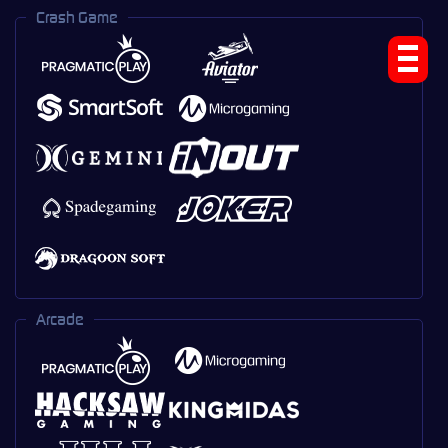
Crash Game
Arcade