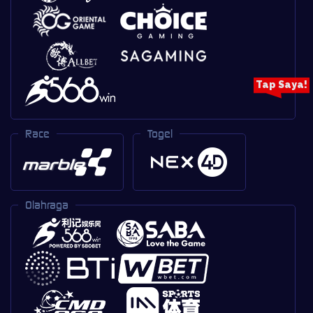
Tap Saya!
Race
Togel
Olahraga