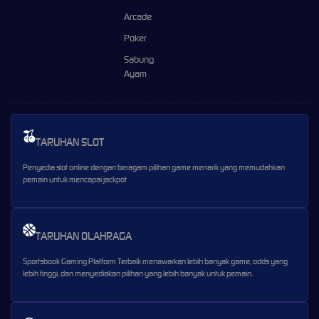
Arcade
Poker
Sabung
Ayam
TARUHAN SLOT
Penyedia slot online dengan beragam pilihan game menarik yang memudahkan
pemain untuk mencapai jackpot
TARUHAN OLAHRAGA
Sportsbook Gaming Platform Terbaik menawarkan lebih banyak game, odds yang
lebih tinggi, dan menyediakan pilihan yang lebih banyak untuk pemain.