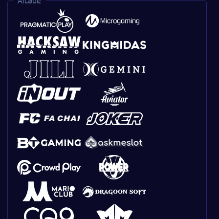
Arcade