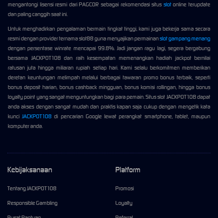
mengantongi lisensi resmi dari PAGCOR sebagai rekomendasi situs
slot
online terupdate
dan paling canggih saat ini.
Untuk menghadirkan pengalaman bermain tingkat tinggi, kami juga bekerja sama secara
resmi dengan provider ternama slot88 guna menyajikan permainan
slot gampang menang
dengan persentase winrate mencapai 99.8%. Jadi jangan ragu lagi, segera bergabung
bersama JACKPOT108 dan raih kesempatan memenangkan hadiah jackpot bernilai
ratusan juta hingga miliaran rupiah setiap hari. Kami selalu berkomitmen memberikan
deretan keuntungan melimpah melalui berbagai tawaran promo bonus terbaik, seperti
bonus deposit harian, bonus cashback mingguan, bonus komisi rollingan, hingga bonus
loyalty point yang sangat menguntungkan bagi para pemain. Situs slot JACKPOT108 dapat
anda akses dengan sangat mudah dan praktis kapan saja cukup dengan mengetik kata
kunci
JACKPOT108
di pencarian Google lewat perangkat smartphone, tablet, maupun
komputer anda.
Kebijaksanaan
Platform
Tentang JACKPOT108
Promosi
Responsible Gambling
Loyalty
Pusat Bantuan
Referral