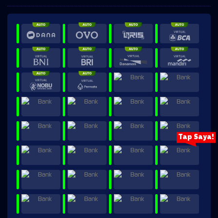
Tap Saya!