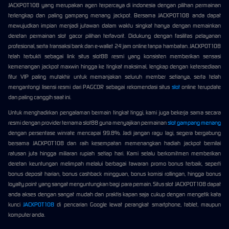
JACKPOT108 yang merupakan agen terpercaya di indonesia dengan pilihan permainan
terlengkap dan paling gampang menang jackpot. Bersama JACKPOT108 anda dapat
mewujudkan impian menjadi jutawan dalam waktu singkat hanya dengan memainkan
deretan permainan slot gacor pilihan terfavorit. Didukung dengan fasilitas pelayanan
profesional, serta transaksi bank dan e-wallet 24 jam online tanpa hambatan. JACKPOT108
telah terbukti sebagai link situs slot88 resmi yang konsisten memberikan sensasi
kemenangan jackpot maxwin hingga ke tingkat maksimal, lengkap dengan ketersediaan
fitur VIP paling mutakhir untuk memanjakan seluruh member setianya, serta telah
mengantongi lisensi resmi dari PAGCOR sebagai rekomendasi situs
slot
online terupdate
dan paling canggih saat ini.
Untuk menghadirkan pengalaman bermain tingkat tinggi, kami juga bekerja sama secara
resmi dengan provider ternama slot88 guna menyajikan permainan
slot gampang menang
dengan persentase winrate mencapai 99.8%. Jadi jangan ragu lagi, segera bergabung
bersama JACKPOT108 dan raih kesempatan memenangkan hadiah jackpot bernilai
ratusan juta hingga miliaran rupiah setiap hari. Kami selalu berkomitmen memberikan
deretan keuntungan melimpah melalui berbagai tawaran promo bonus terbaik, seperti
Tap Saya!
bonus deposit harian, bonus cashback mingguan, bonus komisi rollingan, hingga bonus
loyalty point yang sangat menguntungkan bagi para pemain. Situs slot JACKPOT108 dapat
anda akses dengan sangat mudah dan praktis kapan saja cukup dengan mengetik kata
kunci
JACKPOT108
di pencarian Google lewat perangkat smartphone, tablet, maupun
komputer anda.