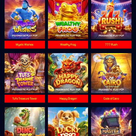
Mystic Wishes
Wealthy Frog
777 Rush
Tut's Treasure Tower
Happy Dragon
Code of Cairo