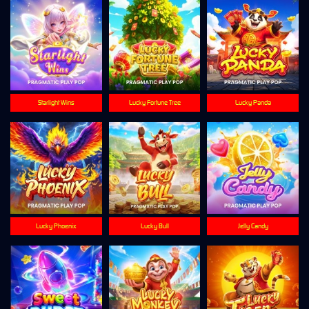
Starlight Wins
Lucky Fortune Tree
Lucky Panda
Lucky Phoenix
Lucky Bull
Jelly Candy