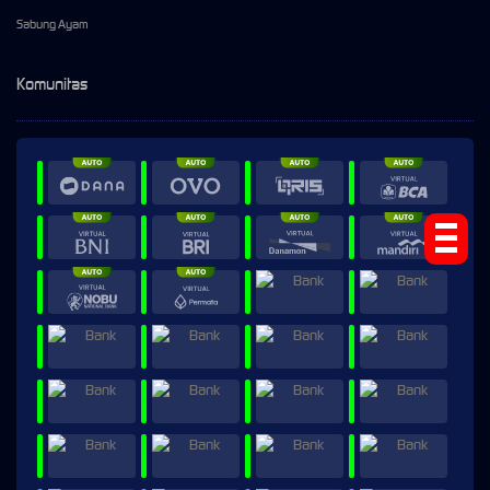
Sabung Ayam
Komunitas