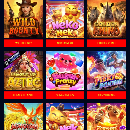
WILD BOUNTY
NEKO X NEKO
GOLDEN RHINO
LEGACY OF AZTEC
SUGAR FRENZY
FIERY BOXING