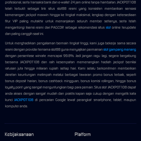
profesional, serta transaksi bank dan e-wallet 24 jam online tanpa hambatan. JACKPOT108
telah terbukti sebagai link situs slot88 resmi yang konsisten memberikan sensasi
kemenangan jackpot maxwin hingga ke tingkat maksimal, lengkap dengan ketersediaan
fitur VIP paling mutakhir untuk memanjakan seluruh member setianya, serta telah
mengantongi lisensi resmi dari PAGCOR sebagai rekomendasi situs
slot
online terupdate
dan paling canggih saat ini.
Untuk menghadirkan pengalaman bermain tingkat tinggi, kami juga bekerja sama secara
resmi dengan provider ternama slot88 guna menyajikan permainan
slot gampang menang
dengan persentase winrate mencapai 99.8%. Jadi jangan ragu lagi, segera bergabung
bersama JACKPOT108 dan raih kesempatan memenangkan hadiah jackpot bernilai
ratusan juta hingga miliaran rupiah setiap hari. Kami selalu berkomitmen memberikan
deretan keuntungan melimpah melalui berbagai tawaran promo bonus terbaik, seperti
bonus deposit harian, bonus cashback mingguan, bonus komisi rollingan, hingga bonus
loyalty point yang sangat menguntungkan bagi para pemain. Situs slot JACKPOT108 dapat
anda akses dengan sangat mudah dan praktis kapan saja cukup dengan mengetik kata
kunci
JACKPOT108
di pencarian Google lewat perangkat smartphone, tablet, maupun
komputer anda.
Kebijaksanaan
Platform