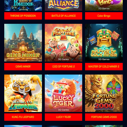
THRONE OF POSEIDON
BATTLE OF ALLIANCE
Color Bingo
GEMS MINER
GOD OF FORTUNE 2
MASTER OF GOLD MINER 2
KUNG FU LEOPARD
LUCKY TIGER
FORTUNE GEMS 2000