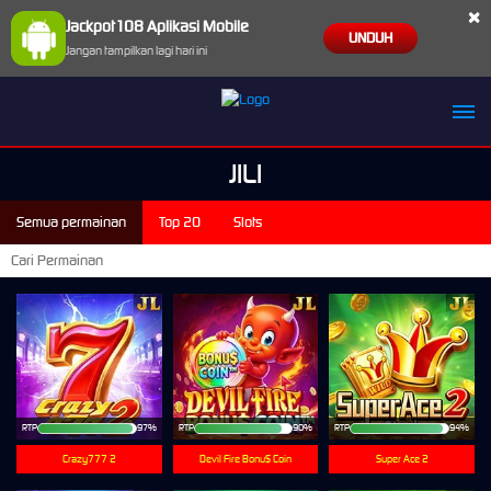
×
Jackpot108 Aplikasi Mobile
UNDUH
Jangan tampilkan lagi hari ini
JILI
Semua permainan
Top 20
Slots
RTP
97%
RTP
90%
RTP
94%
Crazy777 2
Devil Fire Bonu$ Coin
Super Ace 2