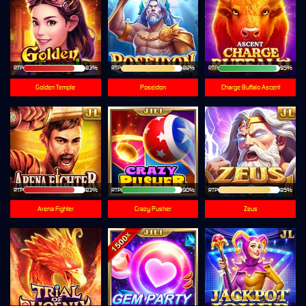
RTP
83%
RTP
88%
RTP
95%
Golden Temple
Poseidon
Charge Buffalo Ascent
RTP
83%
RTP
90%
RTP
85%
Arena Fighter
Crazy Pusher
Zeus