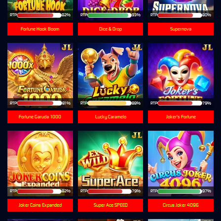
RTP
82%
RTP
93%
RTP
80%
Fortune Hook Boom
Dice & Drop
Supernova
RTP
81%
RTP
88%
RTP
79%
Fortune Garuda 1000
Lucky Caramelo
Joker's Fortune
RTP
82%
RTP
79%
RTP
97%
Joker Coins Expanded
Super Ace SPEED
Circus Joker 4096