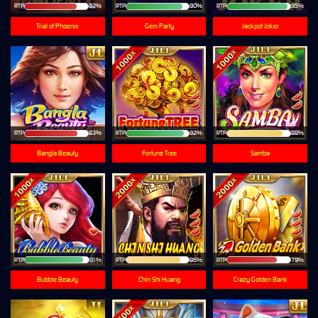
RTP
82%
RTP
90%
RTP
95%
Trial of Phoenix
Gem Party
Jackpot Joker
RTP
83%
RTP
92%
RTP
88%
Bangla Beauty
Fortune Tree
Samba
RTP
91%
RTP
86%
RTP
79%
Bubble Beauty
Chin Shi Huang
Crazy Golden Bank