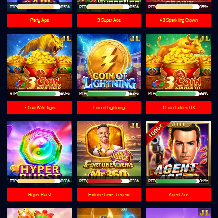
RTP
85%
RTP
85%
RTP
85%
Party Ape
3 Super Ace
40 Sparkling Crown
RTP
90%
RTP
92%
RTP
92%
3 Coin Wild Tiger
Coin of Lightning
3 Coin Golden OX
RTP
88%
RTP
83%
RTP
94%
Hyper Burst
Fortune Gems Legend
Agent Ace