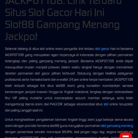
JACKPOT108: Link Terbaru
Situs Slot Gacor Hari Ini
Slot88 Gampang Menang
Jackpot
Selamat datang di situs slot online resmi penyedia link terbaru
slot gacor
hari ini bersama
JACKPOT108 yang merupakan agen terpercaya di indonesia dengan pilihan permainan
terlengkap dan paling gampang menang jackpot. Bersama JACKPOT108 anda dapat
mewujudkan impian menjadi jutawan dalam waktu singkat hanya dengan memainkan
deretan permainan slot gacor pilihan terfavorit. Didukung dengan fasilitas pelayanan
profesional, serta transaksi bank dan e-wallet 24 jam online tanpa hambatan. JACKPOT108
telah terbukti sebagai link situs slot88 resmi yang konsisten memberikan sensasi
kemenangan jackpot maxwin hingga ke tingkat maksimal, lengkap dengan ketersediaan
fitur VIP paling mutakhir untuk memanjakan seluruh member setianya, serta telah
mengantongi lisensi resmi dari PAGCOR sebagai rekomendasi situs
slot
online terupdate
dan paling canggih saat ini.
Untuk menghadirkan pengalaman bermain tingkat tinggi, kami juga bekerja sama secara
resmi dengan provider ternama slot88 guna menyajikan permainan
slot gampang menang
dengan persentase winrate mencapai 99.8%. Jadi jangan ragu lagi, segera bergabung
bersama JACKPOT108 dan raih kesempatan memenangkan hadiah jackpot bernilai