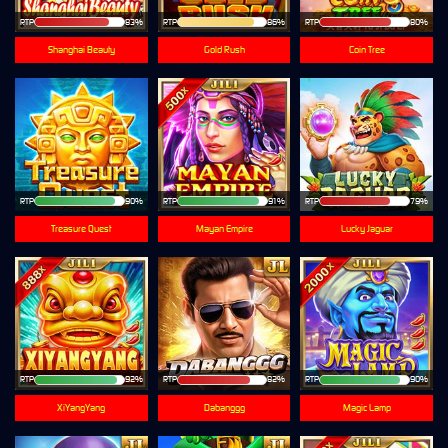
RTP
83%
RTP
86%
RTP
80%
Shanghai Beauty
Gold Rush
Coin Tree
RTP
90%
RTP
91%
RTP
79%
Treasure Quest
Mayan Empire
Lucky Jaguar
RTP
92%
RTP
82%
RTP
90%
XiYangYang
Dabanggg
Magic Lamp