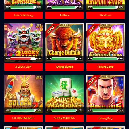
RTP
91%
RTP
95%
RTP
91%
Fortune Monkey
Ali Baba
Devil Fire
RTP
80%
RTP
93%
RTP
98%
3 LUCKY LION
Charge Buffalo
Fortune Gems
RTP
95%
RTP
97%
RTP
95%
GOLDEN EMPIRE 2
SUPER MAHJONG
Boxing King