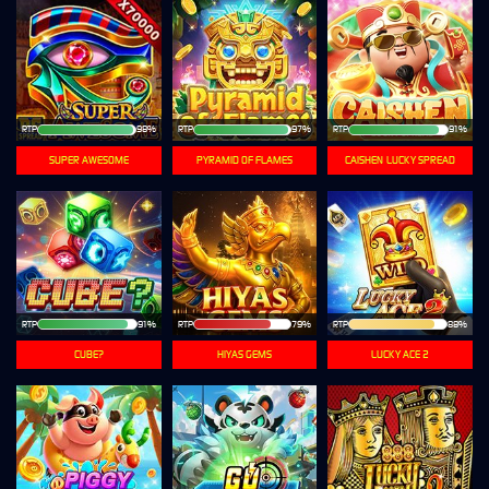
RTP
98%
RTP
97%
RTP
91%
SUPER AWESOME
PYRAMID OF FLAMES
CAISHEN-LUCKY SPREAD
RTP
91%
RTP
79%
RTP
88%
CUBE?
HIYAS GEMS
LUCKY ACE 2