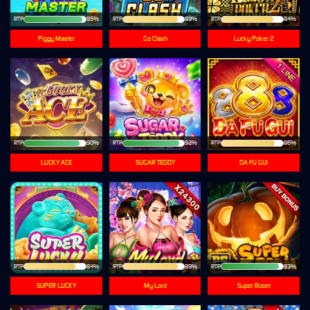
RTP
95%
RTP
89%
RTP
84%
Piggy Master
Go Clash
Lucky Poker 2
RTP
90%
RTP
92%
RTP
86%
LUCKY ACE
SUGAR TEDDY
DA FU GUI
RTP
84%
RTP
89%
RTP
93%
SUPER LUCKY
My Lord
Super Boom