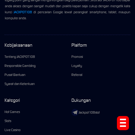
anda akses dengan sangat mudah dan praktis kapan saja cukup dengan mengetik kata
kunci
JACKPOT108
di pencarian Google lewat perangkat smartphone, tablet, maupun
komputer anda.
Kebijaksanaan
Platform
Tentang JACKPOT108
Promosi
Responsible Gambling
Loyalty
Pusat Bantuan
Referral
Syarat dan Ketentuan
Kategori
Dukungan
Hot Games
Jackpot108slot
Slots
Live Casino