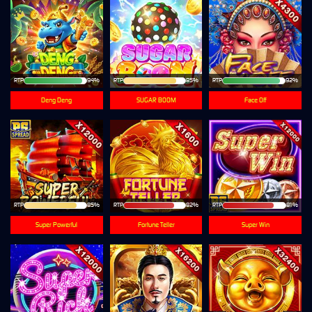
RTP
94%
RTP
85%
RTP
92%
Deng Deng
SUGAR BOOM
Face Off
RTP
85%
RTP
82%
RTP
81%
Super Powerful
Fortune Teller
Super Win