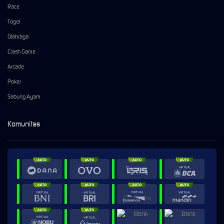
Race
Togel
Olahraga
Crash Game
Arcade
Poker
Sabung Ayam
Komunitas