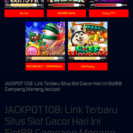
RTP
88%
RTP
81%
RTP
81%
Wu Xia
MASTER HAHA
Crazy 777
RTP
86%
RTP
86%
FEATURE BUY・CHRISTMAS EXPRESS
Chef Husky
JACKPOT108: Link Terbaru Situs Slot Gacor Hari Ini Slot88
Gampang Menang Jackpot
JACKPOT108: Link Terbaru
Situs Slot Gacor Hari Ini
Slot88 Gampang Menang