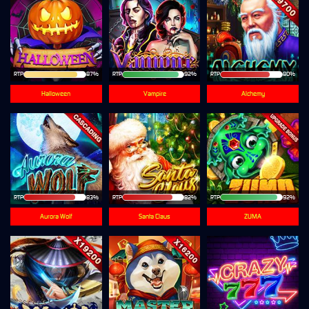
RTP
87%
RTP
92%
RTP
80%
Halloween
Vampire
Alchemy
RTP
83%
RTP
82%
RTP
92%
Aurora Wolf
Santa Claus
ZUMA