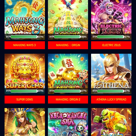
RTP
97%
RTP
96%
RTP
97%
MAHJONG WAYS 3
MAHJONG：ORIGIN
ELECTRIC ZEUS
RTP
97%
RTP
97%
RTP
97%
SUPER GEMS
MAHJONG: ORIGIN 2
ATHENA LUCKY SPREAD