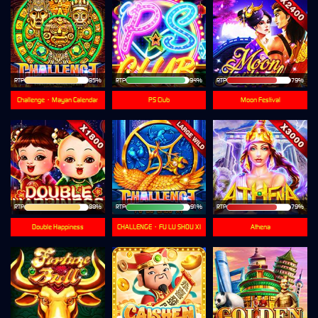
RTP
85%
RTP
94%
RTP
79%
Challenge・Mayan Calendar
PS Club
Moon Festival
RTP
88%
RTP
91%
RTP
79%
Double Happiness
CHALLENGE・FU LU SHOU XI
Athena