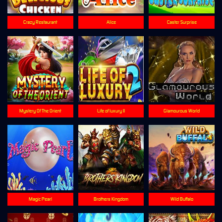
Crazy Restaurant
Alice
Caster Surprise
Mystery Of The Orient
Life of luxury II
Glamourous World
Magic Pearl
Brothers Kingdom
Wild Buffalo