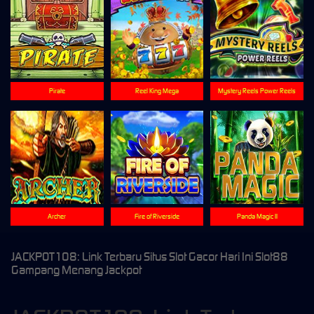
Pirate
Reel King Mega
Mystery Reels Power Reels
Archer
Fire of Riverside
Panda Magic II
JACKPOT108: Link Terbaru Situs Slot Gacor Hari Ini Slot88
Gampang Menang Jackpot