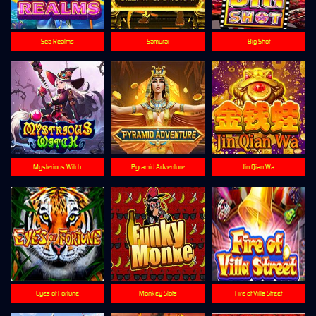
Sea Realms
Samurai
Big Shot
Mysterious Witch
Pyramid Adventure
Jin Qian Wa
Eyes of Fortune
Monkey Slots
Fire of Villa Street