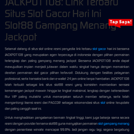
JACKPOT108: Link Terbaru
Situs Slot Gacor Hari Ini
Slot88 Gampang Menang
Tap Saya!
Jackpot
Selamat datang di situs slot online resmi penyedia link terbaru
slot gacor
hari ini bersama
JACKPOT108 yang merupakan agen terpercaya di indonesia dengan pilihan permainan
terlengkap dan paling gampang menang jackpot. Bersama JACKPOT108 anda dapat
mewujudkan impian menjadi jutawan dalam waktu singkat hanya dengan memainkan
deretan permainan slot gacor pilihan terfavorit. Didukung dengan fasilitas pelayanan
profesional, serta transaksi bank dan e-wallet 24 jam online tanpa hambatan. JACKPOT108
telah terbukti sebagai link situs slot88 resmi yang konsisten memberikan sensasi
kemenangan jackpot maxwin hingga ke tingkat maksimal, lengkap dengan ketersediaan
fitur VIP paling mutakhir untuk memanjakan seluruh member setianya, serta telah
mengantongi lisensi resmi dari PAGCOR sebagai rekomendasi situs
slot
online terupdate
dan paling canggih saat ini.
Untuk menghadirkan pengalaman bermain tingkat tinggi, kami juga bekerja sama secara
resmi dengan provider ternama slot88 guna menyajikan permainan
slot gampang menang
dengan persentase winrate mencapai 99.8%. Jadi jangan ragu lagi, segera bergabung