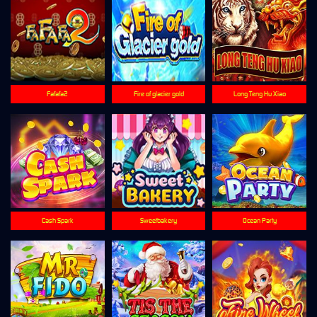
Fafafa2
Fire of glacier gold
Long Teng Hu Xiao
Cash Spark
Sweetbakery
Ocean Party