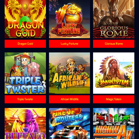
Dragon Gold
Lucky Fortune
Glorious Rome
Triple Twister
African Wildlife
Magic Totem