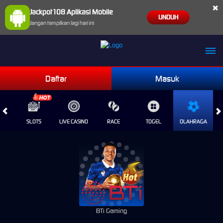
×
Jackpot108 Aplikasi Mobile
UNDUH
Jangan tampilkan lagi hari ini
Daftar
Masuk
MES
SLOTS
LIVE CASINO
RACE
TOGEL
OLAHRAGA
C
BTi Gaming