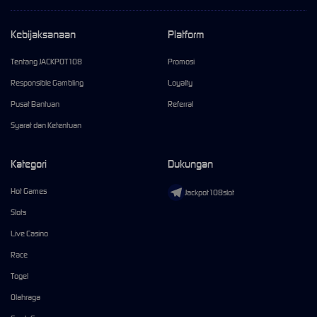
Kebijaksanaan
Platform
Tentang JACKPOT108
Promosi
Responsible Gambling
Loyalty
Pusat Bantuan
Referral
Syarat dan Ketentuan
Kategori
Dukungan
Hot Games
Jackpot108slot
Slots
Live Casino
Race
Togel
Olahraga