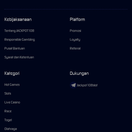
Kebijaksanaan
Platform
Tentang JACKPOT108
Promosi
Responsible Gambling
Loyalty
Pusat Bantuan
Referral
Syarat dan Ketentuan
Kategori
Dukungan
Hot Games
Jackpot108slot
Slots
Live Casino
Race
Togel
Olahraga